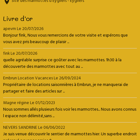
Site des marmottes d'Eygliers - Eygliers
Livre d'or
apevm
Le 20/07/2026
Bonjour fink, Nous vous remercions de votre visite et espérons que
vous avez pris beaucoup de plaisir ...
fink
Le 20/07/2026
quelle agréable surprise ce goûter avec les marmottes. 1h30 à la
découverte des marmottes avec tout au ...
Embrun Location Vacances
Le 26/09/2024
Propriétaire de locations saisonnières à Embrun, je ne manquerai de
partager et faire des articles sur ...
Magne régine
Le 01/12/2023
Nous sommes allés plusieurs fois voir les marmottes... Nous avons connus
l espace non délimité,sans ...
NEVERS SANDRINE
Le 06/06/2022
Je suis venue découvrir le sentier de marmottes hier. Un superbe endroit