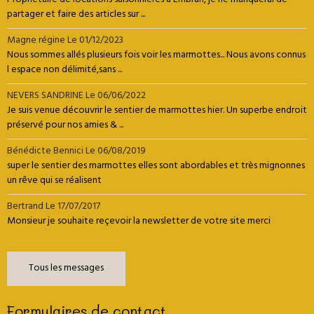
Propriétaire de locations saisonnières à Embrun, je ne manquerai de
partager et faire des articles sur ...
Magne régine
Le 01/12/2023
Nous sommes allés plusieurs fois voir les marmottes... Nous avons connus
l espace non délimité,sans ...
NEVERS SANDRINE
Le 06/06/2022
Je suis venue découvrir le sentier de marmottes hier. Un superbe endroit
préservé pour nos amies & ...
Bénédicte Bennici
Le 06/08/2019
super le sentier des marmottes elles sont abordables et très mignonnes
un rêve qui se réalisent
Bertrand
Le 17/07/2017
Monsieur je souhaite reçevoir la newsletter de votre site merci
Tous les messages
Formulaires de contact