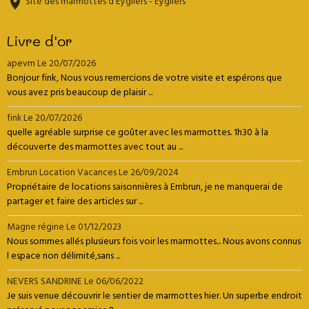
Site des marmottes d'Eygliers - Eygliers
Livre d'or
apevm
Le 20/07/2026
Bonjour fink, Nous vous remercions de votre visite et espérons que
vous avez pris beaucoup de plaisir ...
fink
Le 20/07/2026
quelle agréable surprise ce goûter avec les marmottes. 1h30 à la
découverte des marmottes avec tout au ...
Embrun Location Vacances
Le 26/09/2024
Propriétaire de locations saisonnières à Embrun, je ne manquerai de
partager et faire des articles sur ...
Magne régine
Le 01/12/2023
Nous sommes allés plusieurs fois voir les marmottes... Nous avons connus
l espace non délimité,sans ...
NEVERS SANDRINE
Le 06/06/2022
Je suis venue découvrir le sentier de marmottes hier. Un superbe endroit