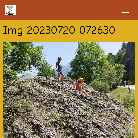
Img 20230720 072630