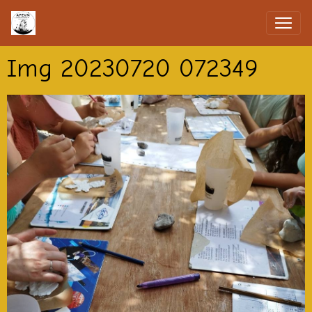
Img 20230720 072349