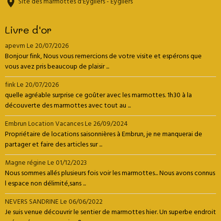
Site des marmottes d'Eygliers - Eygliers
Livre d'or
apevm
Le 20/07/2026
Bonjour fink, Nous vous remercions de votre visite et espérons que
vous avez pris beaucoup de plaisir ...
fink
Le 20/07/2026
quelle agréable surprise ce goûter avec les marmottes. 1h30 à la
découverte des marmottes avec tout au ...
Embrun Location Vacances
Le 26/09/2024
Propriétaire de locations saisonnières à Embrun, je ne manquerai de
partager et faire des articles sur ...
Magne régine
Le 01/12/2023
Nous sommes allés plusieurs fois voir les marmottes... Nous avons connus
l espace non délimité,sans ...
NEVERS SANDRINE
Le 06/06/2022
Je suis venue découvrir le sentier de marmottes hier. Un superbe endroit