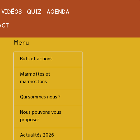
VIDÉOS
QUIZ
AGENDA
ACT
Menu
Buts et actions
Marmottes et
marmottons
Qui sommes nous ?
Nous pouvons vous
proposer
Actualités 2026