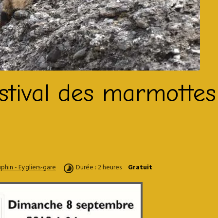
tival des marmottes
hin - Eygliers-gare
Durée : 2 heures
Gratuit